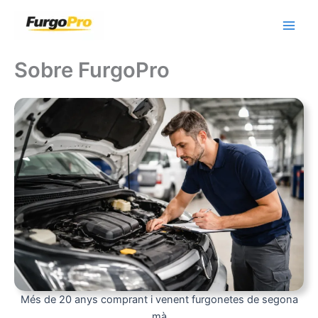
Vés
al
contingut
Sobre FurgoPro
Més de 20 anys comprant i venent furgonetes de segona
mà