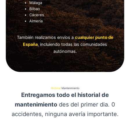
Málaga
Bilbao
Cáceres
Almería
También realizamos envíos a
cualquier punto de
España
, incluiendo todas las comunidades
autónomas.
Historial
Mantenimiento
Entregamos todo el historial de
mantenimiento
des del primer dia. 0
accidentes, ninguna avería importante.