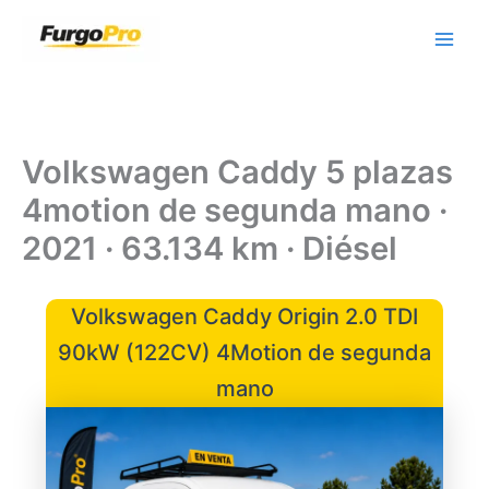
Ir
al
contenido
Volkswagen Caddy 5 plazas
4motion de segunda mano ·
2021 · 63.134 km · Diésel
Volkswagen Caddy Origin 2.0 TDI
90kW (122CV) 4Motion de segunda
mano